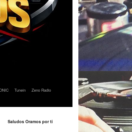
ONIC
Tunein
Zeno Radio
Saludos Oramos por ti