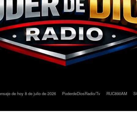
nsaje de hoy 8 de julio de 2026
PoderdeDiosRadio/Tv
RUC890AM
S