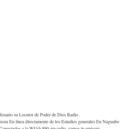
 Rosario su Locutor de Poder de Dios Radio .
sora En línea directamente de los Estudios generales En Naguabo
 Conectados a la WfAb 890 am radio .somos tu emisora .