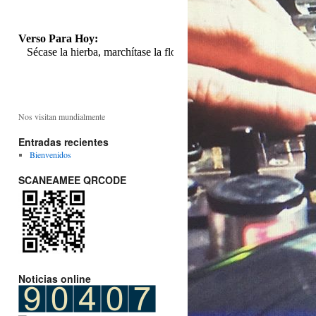
Jueves Agosto 6, 2026
Verso Para Hoy:
Sécase la hierba, marchítase la flor; mas la palabra del Dios nues
Nos visitan mundialmente
Entradas recientes
Bienvenidos
SCANEAMEE QRCODE
Noticias online