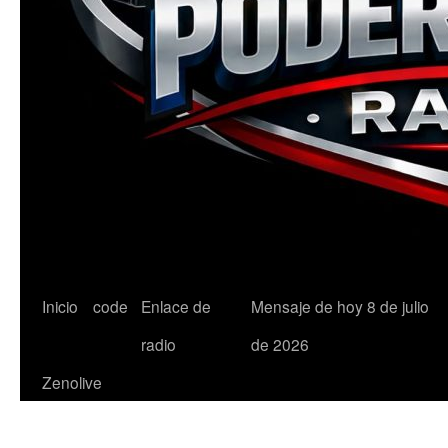
Saltar
Inicio
code
Enlace de
Mensaje de hoy 8 de julio
al
radio
de 2026
contenido
Zenolive